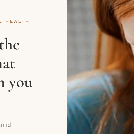
L HEALTH
the
hat
n you
n id