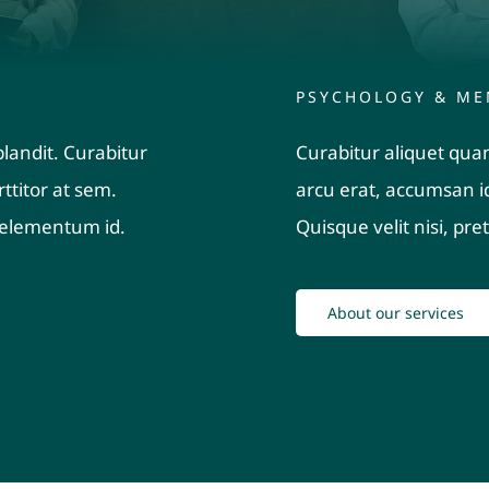
PSYCHOLOGY & ME
landit. Curabitur
Curabitur aliquet quam
ttitor at sem.
arcu erat, accumsan id
n, elementum id.
Quisque velit nisi, pre
About our services