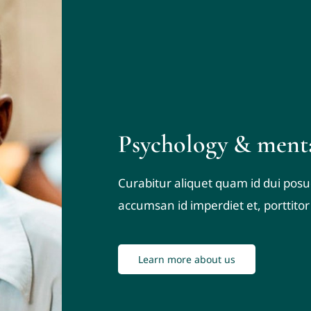
Psychology & menta
Curabitur aliquet quam id dui posue
accumsan id imperdiet et, porttitor 
Learn more about us