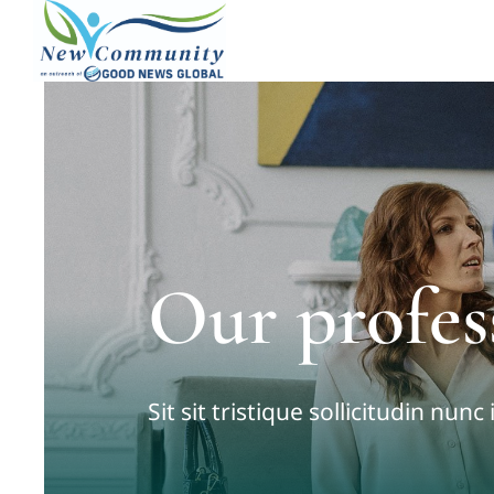
Skip
to
content
Our profes
Sit sit tristique sollicitudin nunc 